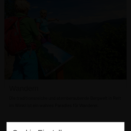
Wandern
Die traditionsreiche und atemberaubende Bergwelt in Reit
im Winkl ist ein wahres Paradies für Wanderer.