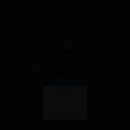
KONTAKT
Landhaus Lenzenhof
Kirchplatz 8
83242 Reit im Winkl
Tel.:
0049 8640 493
Fax: 0049
8640 79 87 35
info@landhaus-lenzenhof.de
BEWERTUNGEN
99%
Weiterempfehlung
Landhaus Lenzenhof
Jetzt bewerten