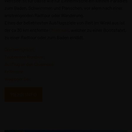
Weitsee ist für Gäste wie für Einheimische ein kleines Paradies
zum Baden, Schwimmen und Planschen, vor allem nach einer
anstrengenden Radtour oder Wanderung.
Eines der beliebtesten Ausflugsziele von Reit im Winkl aus ist
der ca 30 km entfernte
Chiemsee
, welcher zu einer Bootsfahrt,
zu einer Radtour oder zum Baden einlädt.
Dreiseengebiet
Taubensee Rundweg
Ausflug an den Chiemsee
Frillensee
Waginger See
MEHR INFO